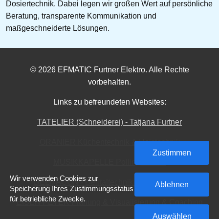
Dosiertechnik. Dabei legen wir großen Wert auf persönliche
Beratung, transparente Kommunikation und
maßgeschneiderte Lösungen.
© 2026 EFMATIC Furtner Elektro. Alle Rechte
vorbehalten.
Links zu befreundeten Websites:
TATELIER (Schneiderei) - Tatjana Furtner
ORANIER Küchentechnik & Heiztechnik
Zustimmen
MUSIKKAPELLE Polling in Tirol
Wir verwenden Cookies zur
DELMACON - Dentaltechnik & Haustechnik
Ablehnen
Speicherung Ihres Zustimmungsstatus
für betriebliche Zwecke.
EISEN PETER Planung & Visualisierung & Coaching
Auswählen